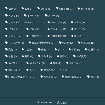
CPA
(2)
pwc
(2)
SUITS
(1)
ubereats
(1)
おすすめ
(2)
アプリ
(4)
オカルト
(1)
カレー
(1)
サードアイコンサルティング
(1)
シャンプー
(2)
スタバ
(3)
ビジネス
(1)
ブログ村
(1)
ランキング
(2)
ランチ
(2)
レビュー
(4)
仕事環境
(1)
伊藤忠商事
(1)
休日
(1)
公認会計士
(3)
公認会計士受験生
(3)
勉強法
(2)
合格証書
(1)
変化
(1)
大原
(1)
失敗
(2)
妹
(1)
学校
(1)
心理学
(1)
改善
(2)
料理
(1)
方向性
(1)
書評
(3)
株式投資
(2)
歯の矯正
(1)
神メンタル
(1)
答練
(2)
簿記三級
(1)
簿記二級
(1)
米
(1)
約束のネバーランド
(1)
経営コンサルティング
(1)
蔦屋家電
(1)
超高速勉強法
(1)
週末
(2)
2019–2026 鹿の散歩