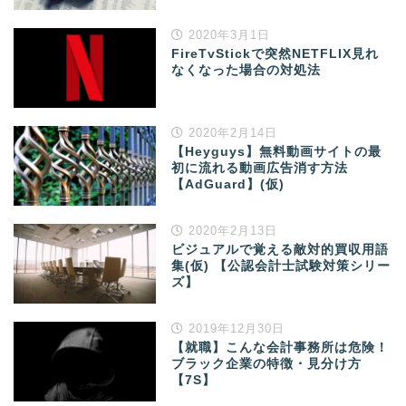
2020年3月1日
FireTvStickで突然NETFLIX見れ
なくなった場合の対処法
2020年2月14日
【Heyguys】無料動画サイトの最
初に流れる動画広告消す方法
【AdGuard】(仮)
2020年2月13日
ビジュアルで覚える敵対的買収用語
集(仮) 【公認会計士試験対策シリー
ズ】
2019年12月30日
【就職】こんな会計事務所は危険！
ブラック企業の特徴・見分け方
【7S】