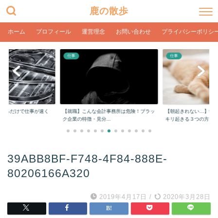
鹿の散歩
ホーム
プロフィール
運営理念
お問い合わせ
プライバシーポリシ
仕事
仕事
をするだけで仕事が速く
【就職】こんな会計事務所は危険！ブラッ
【朝起きれない…】学
ク企業の特徴・見分...
キリ起きる３つの方...
39ABB8BF-F748-4F84-888E-
80206166A320
2019年4月17日
/
2020年3月28日