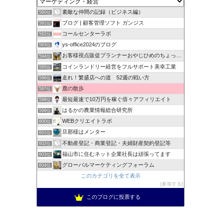
素敵な仲間の記録（ビジネス編）
590位
ブログ | 顧客管理ソフト ガンジス
591位
コールセンターラボ
592位
ys-office2024のブログ
593位
お客様視点販促プランナーおやじひめのちょっとタメになる話
594位
コインランドリー経営をフルサポート美幸工業
595位
走れ！繁盛店への道 52週の戦い方
596位
鹿の散歩
597位
最短最速で10万円を稼ぐ倍々アフィリエイト
598位
はるかの農業情報総合研究所
599位
WEBクリエイトラボ
600位
旦那様はメンター
601位
不動産登記・商業登記・夫婦財産契約登記等
602位
福山市に住むネット企業社長は頑張ってます
603位
グローバルマーケティングフォーラム
604位
このカテゴリを全て表示
参加する
このブログに投票する