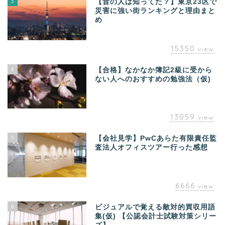
3
【昔の人は知ってた？】東京23区で
災害に強い街ランキングと理由まと
め
15350
view
4
【合格】なかなか簿記2級に受から
ない人へのおすすめの勉強法（仮)
13059
view
5
【会社見学】PwCあらた有限責任監
査法人オフィスツアー行った感想
6666
view
6
ビジュアルで覚える敵対的買収用語
集(仮) 【公認会計士試験対策シリー