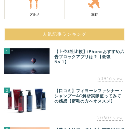
グルメ
旅行
人気記事ランキング
1
【上位3社比較】iPhoneおすすめ広
告ブロックアプリは？【最強
No.1】
30916
view
2
【口コミ】フィヨーレファシナート
シャンプーAC解析実際使ってみて
の感想【癖毛の方へオススメ】
20607
view