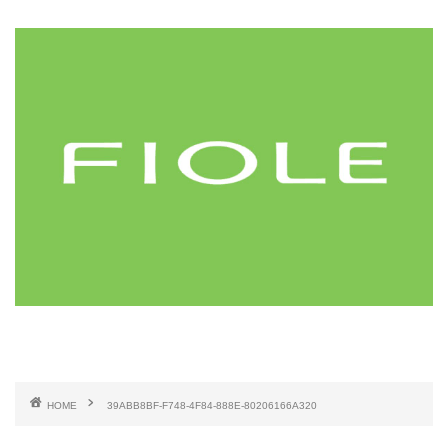
HOME
39ABB8BF-F748-4F84-888E-80206166A320