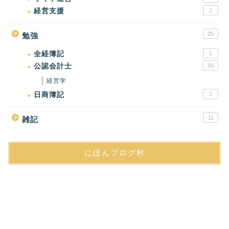
経営支援
2
25
勉強
全経簿記
1
公認会計士
16
経営学
日商簿記
2
11
雑記
にほんブログ村