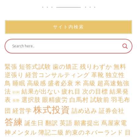
サイト内検索
緊張
短答式試験
歯の矯正
残りわずか
無料
逆張り
経営コンサルティング
革靴
独立性
鳥
睡眠
高級感
盛者必衰
米
高級
超高速勉強
法
結果が出ない
疲れ目
次の目標
結果発
行列
表
選択肢
眼精疲労
白馬村
試験前
羽毛布
長野
株式投資
団
経営学
詰め込み
証券会社
答練
誕生日
翻訳
英語
願書提出
蔦屋家電
神メンタル
簿記二級
約束のネバーランド
目