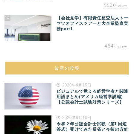
5530
view
10
【会社見学】有限責任監査法人トー
マツオフィスツアーと大企業監査実
務part1
4841
view
最新の投稿
2020年9月15日
ビジュアルで覚える経営学者と関連
用語まとめ(アメリカ経営学説編)
【公認会計士試験対策シリーズ】
2020年9月10日
令和２年公認会計士試験（第II回短
答式）受けてみた反省と今後の方針