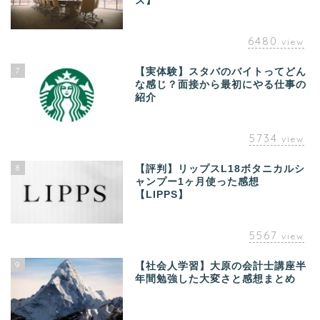
ズ】
6480
view
7
【実体験】スタバのバイトってどん
な感じ？面接から最初にやる仕事の
紹介
5734
view
8
【評判】リップスL18ボタニカルシ
ャンプー1ヶ月使った感想
【LIPPS】
5567
view
9
【社会人学習】大原の会計士講座半
年間勉強した大変さと感想まとめ