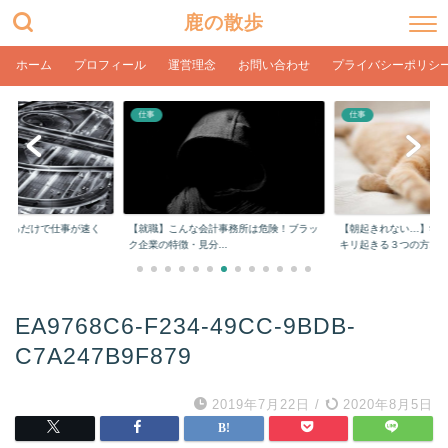
鹿の散歩
ホーム
プロフィール
運営理念
お問い合わせ
プライバシーポリシ
仕事
仕事
計事務所は危険！ブラッ
【朝起きれない…】学生や社会人でもスッ
【在宅ワーク】目の疲
..
キリ起きる３つの方...
ク環境とPC設定【...
EA9768C6-F234-49CC-9BDB-
C7A247B9F879
2019年7月22日
/
2020年8月5日