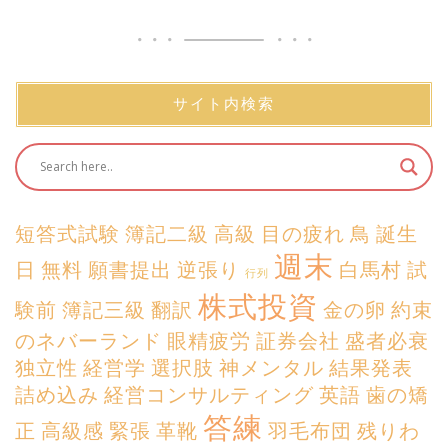
サイト内検索
短答式試験
簿記二級
高級
目の疲れ
鳥
誕生
週末
日
無料
願書提出
逆張り
白馬村
試
行列
株式投資
験前
簿記三級
翻訳
金の卵
約束
のネバーランド
眼精疲労
証券会社
盛者必衰
独立性
経営学
選択肢
神メンタル
結果発表
詰め込み
経営コンサルティング
英語
歯の矯
答練
正
高級感
緊張
革靴
羽毛布団
残りわ