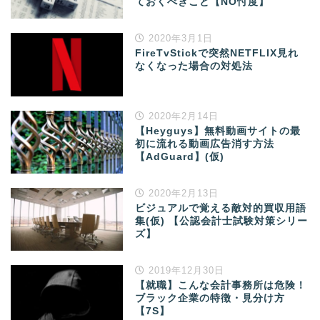
ておくべきこと【NO忖度】
2020年3月1日
FireTvStickで突然NETFLIX見れ
なくなった場合の対処法
2020年2月14日
【Heyguys】無料動画サイトの最
初に流れる動画広告消す方法
【AdGuard】(仮)
2020年2月13日
ビジュアルで覚える敵対的買収用語
集(仮) 【公認会計士試験対策シリー
ズ】
2019年12月30日
【就職】こんな会計事務所は危険！
ブラック企業の特徴・見分け方
【7S】