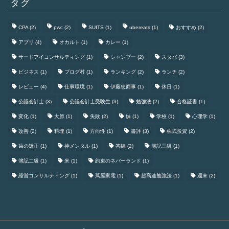
タグ
CPA
(2)
pwc
(2)
SUITS
(1)
ubereats
(1)
おすすめ
(2)
アプリ
(4)
オカルト
(1)
カレー
(1)
サードアイコンサルティング
(1)
シャンプー
(2)
スタバ
(3)
ビジネス
(1)
ブログ村
(1)
ランキング
(2)
ランチ
(2)
レビュー
(4)
仕事環境
(1)
伊藤忠商事
(1)
休日
(1)
公認会計士
(3)
公認会計士受験生
(3)
勉強法
(2)
合格証書
(1)
変化
(1)
大原
(1)
失敗
(2)
妹
(1)
学校
(1)
心理学
(1)
改善
(2)
料理
(1)
方向性
(1)
書評
(3)
株式投資
(2)
歯の矯正
(1)
神メンタル
(1)
答練
(2)
簿記三級
(1)
簿記二級
(1)
米
(1)
約束のネバーランド
(1)
経営コンサルティング
(1)
蔦屋家電
(1)
超高速勉強法
(1)
週末
(2)