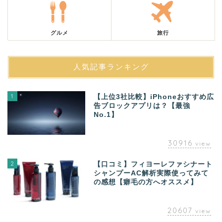
グルメ
旅行
人気記事ランキング
1
【上位3社比較】iPhoneおすすめ広
告ブロックアプリは？【最強
No.1】
30916
view
2
【口コミ】フィヨーレファシナート
シャンプーAC解析実際使ってみて
の感想【癖毛の方へオススメ】
20607
view