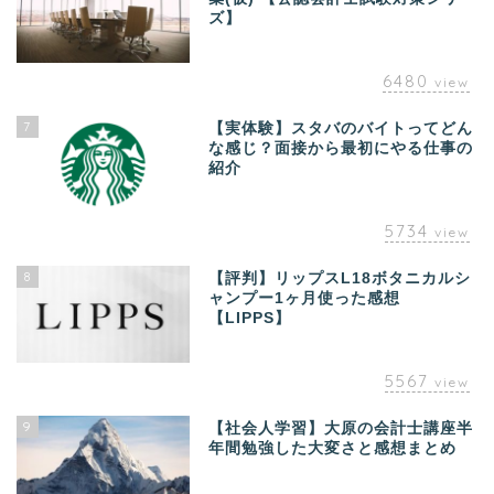
ズ】
6480
view
7
【実体験】スタバのバイトってどん
な感じ？面接から最初にやる仕事の
紹介
5734
view
8
【評判】リップスL18ボタニカルシ
ャンプー1ヶ月使った感想
【LIPPS】
5567
view
9
【社会人学習】大原の会計士講座半
年間勉強した大変さと感想まとめ