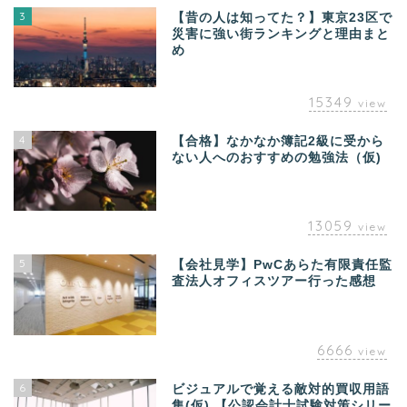
3
【昔の人は知ってた？】東京23区で
災害に強い街ランキングと理由まと
め
15349
view
4
【合格】なかなか簿記2級に受から
ない人へのおすすめの勉強法（仮)
13059
view
5
【会社見学】PwCあらた有限責任監
査法人オフィスツアー行った感想
6666
view
6
ビジュアルで覚える敵対的買収用語
集(仮) 【公認会計士試験対策シリー