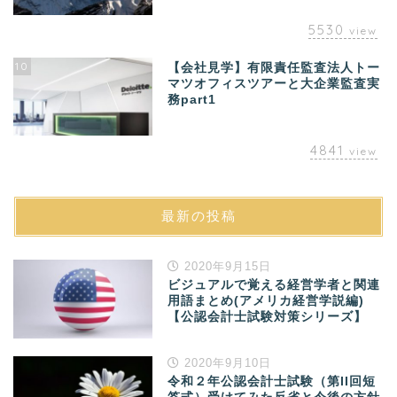
5530
view
10
【会社見学】有限責任監査法人トー
マツオフィスツアーと大企業監査実
務part1
4841
view
最新の投稿
2020年9月15日
ビジュアルで覚える経営学者と関連
用語まとめ(アメリカ経営学説編)
【公認会計士試験対策シリーズ】
2020年9月10日
令和２年公認会計士試験（第II回短