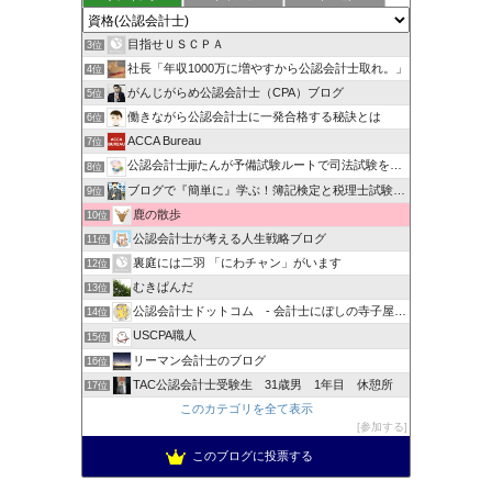
目指せＵＳＣＰＡ
3位
社長「年収1000万に増やすから公認会計士取れ。」
4位
がんじがらめ公認会計士（CPA）ブログ
5位
働きながら公認会計士に一発合格する秘訣とは
6位
ACCA Bureau
7位
公認会計士jijiたんが予備試験ルートで司法試験を目指すブ…
8位
ブログで『簡単に』学ぶ！簿記検定と税理士試験＆公認会計士試験
9位
鹿の散歩
10位
公認会計士が考える人生戦略ブログ
11位
裏庭には二羽 「にわチャン」がいます
12位
むきぱんだ
13位
公認会計士ドットコム - 会計士にぼしの寺子屋ブログ -
14位
USCPA職人
15位
リーマン会計士のブログ
16位
TAC公認会計士受験生 31歳男 1年目 休憩所
17位
このカテゴリを全て表示
参加する
このブログに投票する