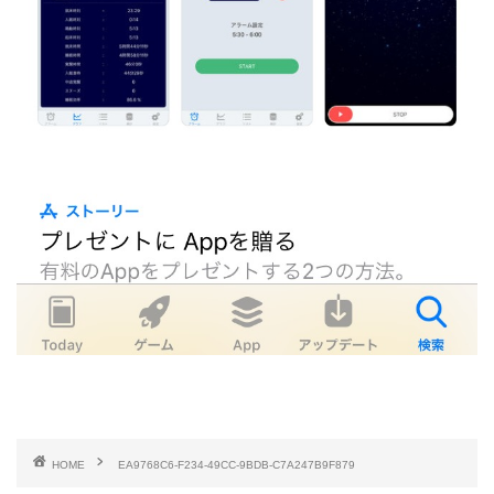
HOME
EA9768C6-F234-49CC-9BDB-C7A247B9F879