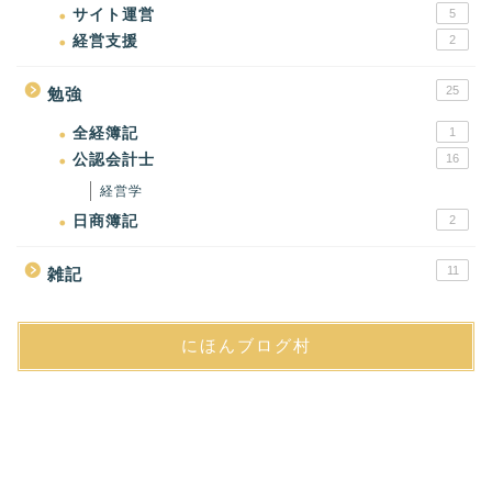
サイト運営
5
経営支援
2
25
勉強
全経簿記
1
公認会計士
16
経営学
日商簿記
2
11
雑記
にほんブログ村