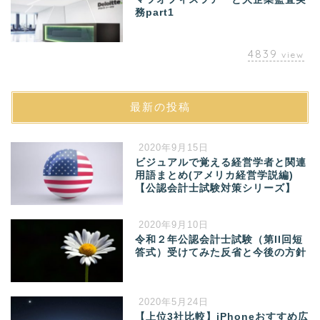
務part1
4839
view
最新の投稿
2020年9月15日
ビジュアルで覚える経営学者と関連
用語まとめ(アメリカ経営学説編)
【公認会計士試験対策シリーズ】
2020年9月10日
令和２年公認会計士試験（第II回短
答式）受けてみた反省と今後の方針
2020年5月24日
【上位3社比較】iPhoneおすすめ広