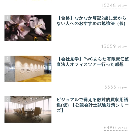
15348
view
4
【合格】なかなか簿記2級に受から
ない人へのおすすめの勉強法（仮)
13059
view
5
【会社見学】PwCあらた有限責任監
査法人オフィスツアー行った感想
6666
view
6
ビジュアルで覚える敵対的買収用語
集(仮) 【公認会計士試験対策シリー
ズ】
6480
view