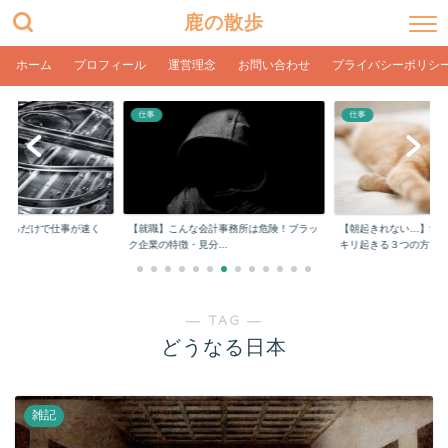
鹿の散歩
ホーム
プロフィール
運営理念
お問い合わせ
プライバシーポリシ
仕事
仕事
をするだけで仕事が速く
【就職】こんな会計事務所は危険！ブラッ
【朝起きれない…】学
ク企業の特徴・見分...
キリ起きる３つの方...
― TAG ―
どうなる日本
雑記