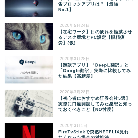
告ブロックアプリは？【最強
No.1】
2020年5月24日
【在宅ワーク】目の疲れを軽減させ
るデスク環境とPC設定【眼精疲
労】(仮)
2020年3月28日
【翻訳アプリ】「DeepL翻訳」と
「Google翻訳」実際に比較してみ
た結果【高精度】
2020年3月28日
【初心者におすすめ証券会社5選】
実際に口座開設してみた感想と知っ
ておくべきこと【NO忖度】
2020年3月1日
FireTvStickで突然NETFLIX見れ
なくなった場合の対処法