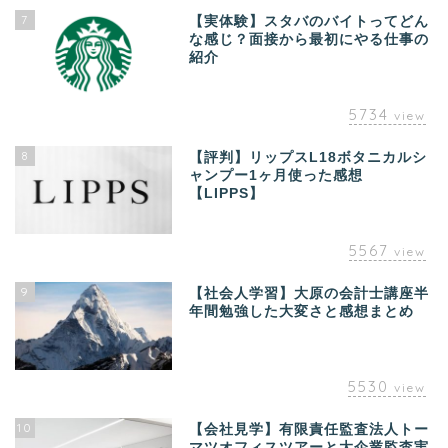
7
【実体験】スタバのバイトってどん
な感じ？面接から最初にやる仕事の
紹介
5734
view
8
【評判】リップスL18ボタニカルシ
ャンプー1ヶ月使った感想
【LIPPS】
5567
view
9
【社会人学習】大原の会計士講座半
年間勉強した大変さと感想まとめ
5530
view
10
【会社見学】有限責任監査法人トー
マツオフィスツアーと大企業監査実