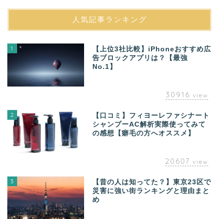
人気記事ランキング
1
【上位3社比較】iPhoneおすすめ広
告ブロックアプリは？【最強
No.1】
30916
view
2
【口コミ】フィヨーレファシナート
シャンプーAC解析実際使ってみて
の感想【癖毛の方へオススメ】
20607
view
3
【昔の人は知ってた？】東京23区で
災害に強い街ランキングと理由まと
め