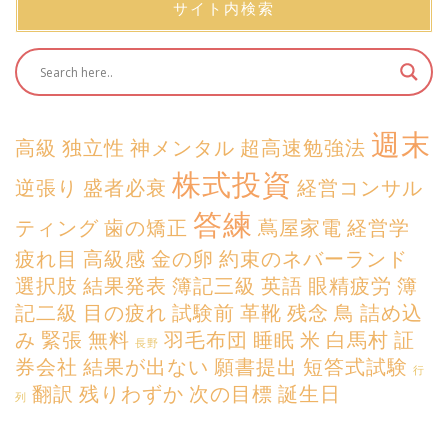
サイト内検索
週末
高級
独立性
神メンタル
超高速勉強法
株式投資
逆張り
盛者必衰
経営コンサル
答練
ティング
歯の矯正
蔦屋家電
経営学
疲れ目
高級感
金の卵
約束のネバーランド
選択肢
結果発表
簿記三級
英語
眼精疲労
簿
記二級
目の疲れ
試験前
革靴
残念
鳥
詰め込
み
緊張
無料
羽毛布団
睡眠
米
白馬村
証
長野
券会社
結果が出ない
願書提出
短答式試験
行
翻訳
残りわずか
次の目標
誕生日
列