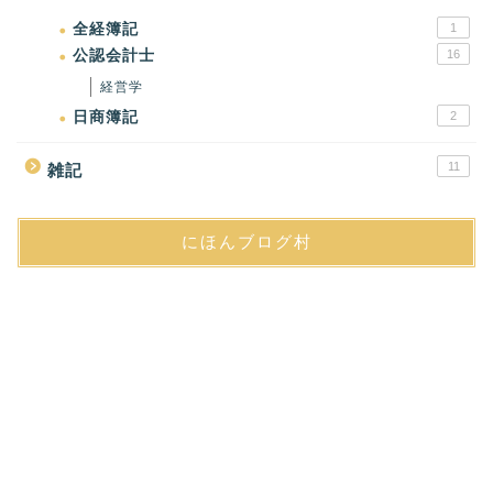
全経簿記
1
公認会計士
16
経営学
日商簿記
2
11
雑記
にほんブログ村