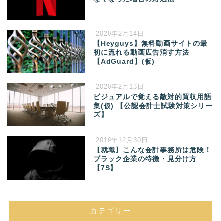
2020年2月14日
【Heyguys】無料動画サイトの最
初に流れる動画広告消す方法
【AdGuard】(仮)
2020年2月13日
ビジュアルで覚える敵対的買収用語
集(仮) 【公認会計士試験対策シリー
ズ】
2019年12月30日
【就職】こんな会計事務所は危険！
ブラック企業の特徴・見分け方
【7S】
カテゴリー