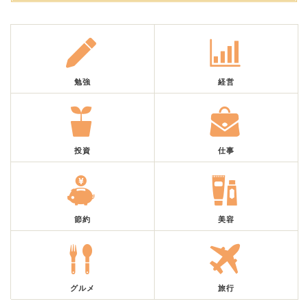
勉強
経営
投資
仕事
節約
美容
グルメ
旅行