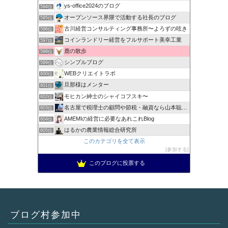
ys-office2024のブログ
594位
オープンソース界隈で活動する社長のブログ
595位
古川経営コンサルティング事務所〜よろずの呟き
596位
コインランドリー経営をフルサポート美幸工業
597位
鹿の散歩
598位
シンプルブログ
599位
WEBクリエイトラボ
600位
旦那様はメンター
601位
モヒカン紳士のシャイコフスキ〜
602位
名古屋で税理士の顧問や節税・融資なら山本聡一郎税理士事務所
603位
AMEMIの経営に必要なあれこれBlog
604位
はるかの農業情報総合研究所
605位
このカテゴリを全て表示
参加する
このブログに投票する
ブログ村参加中