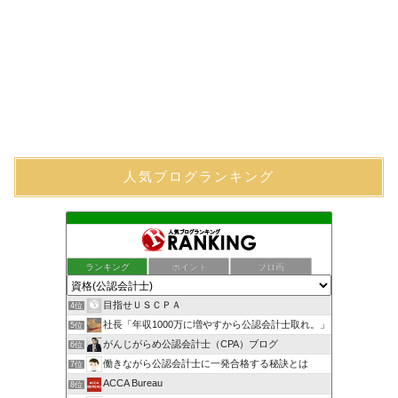
人気ブログランキング
ランキング
ポイント
ブロ画
目指せＵＳＣＰＡ
4位
社長「年収1000万に増やすから公認会計士取れ。」
5位
がんじがらめ公認会計士（CPA）ブログ
6位
働きながら公認会計士に一発合格する秘訣とは
7位
ACCA Bureau
8位