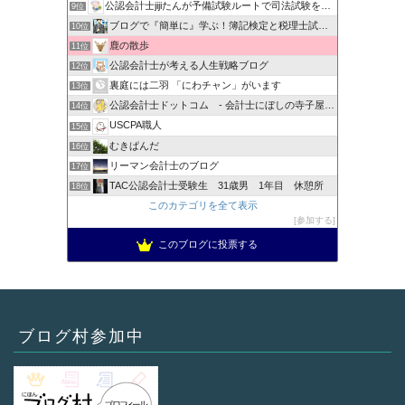
公認会計士jijiたんが予備試験ルートで司法試験を目指すブ…
9位
ブログで『簡単に』学ぶ！簿記検定と税理士試験＆公認会計士試験
10位
鹿の散歩
11位
公認会計士が考える人生戦略ブログ
12位
裏庭には二羽 「にわチャン」がいます
13位
公認会計士ドットコム - 会計士にぼしの寺子屋ブログ -
14位
USCPA職人
15位
むきぱんだ
16位
リーマン会計士のブログ
17位
TAC公認会計士受験生 31歳男 1年目 休憩所
18位
このカテゴリを全て表示
参加する
このブログに投票する
ブログ村参加中