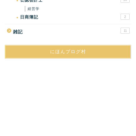
公認会計士
経営学
日商簿記
2
11
雑記
にほんブログ村