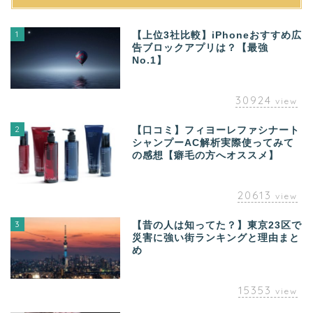
1
【上位3社比較】iPhoneおすすめ広
告ブロックアプリは？【最強
No.1】
30924
view
2
【口コミ】フィヨーレファシナート
シャンプーAC解析実際使ってみて
の感想【癖毛の方へオススメ】
20613
view
3
【昔の人は知ってた？】東京23区で
災害に強い街ランキングと理由まと
め
15353
view