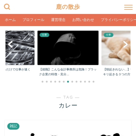
鹿の散歩
ホーム
プロフィール
運営理念
お問い合わせ
プライバシーポリシ
仕事
仕事
をするだけで仕事が速く
【就職】こんな会計事務所は危険！ブラッ
【朝起きれない…】学
ク企業の特徴・見分...
キリ起きる３つの方...
― TAG ―
カレー
雑記