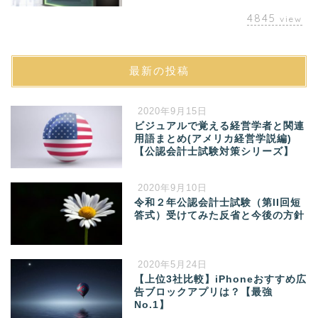
4845
view
最新の投稿
2020年9月15日
ビジュアルで覚える経営学者と関連
用語まとめ(アメリカ経営学説編)
【公認会計士試験対策シリーズ】
2020年9月10日
令和２年公認会計士試験（第II回短
答式）受けてみた反省と今後の方針
2020年5月24日
【上位3社比較】iPhoneおすすめ広
告ブロックアプリは？【最強
No.1】