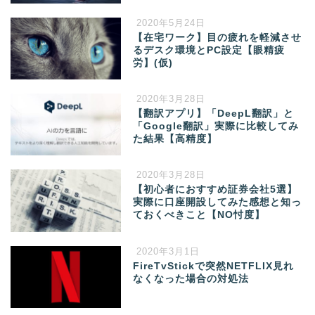
2020年5月24日
【在宅ワーク】目の疲れを軽減させ
るデスク環境とPC設定【眼精疲
労】(仮)
2020年3月28日
【翻訳アプリ】「DeepL翻訳」と
「Google翻訳」実際に比較してみ
た結果【高精度】
2020年3月28日
【初心者におすすめ証券会社5選】
実際に口座開設してみた感想と知っ
ておくべきこと【NO忖度】
2020年3月1日
FireTvStickで突然NETFLIX見れ
なくなった場合の対処法