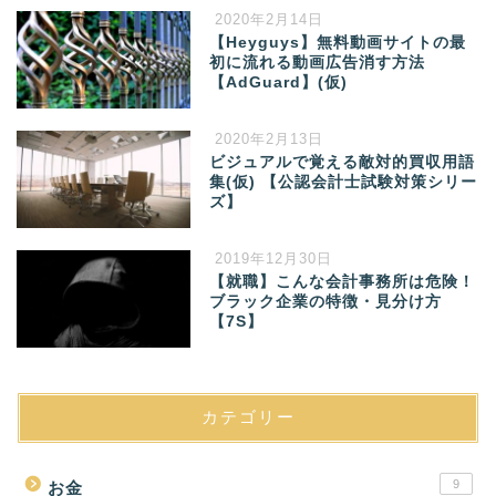
2020年2月14日
【Heyguys】無料動画サイトの最
初に流れる動画広告消す方法
【AdGuard】(仮)
2020年2月13日
ビジュアルで覚える敵対的買収用語
集(仮) 【公認会計士試験対策シリー
ズ】
2019年12月30日
【就職】こんな会計事務所は危険！
ブラック企業の特徴・見分け方
【7S】
カテゴリー
9
お金