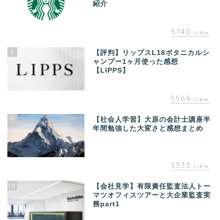
紹介
5740
view
8
【評判】リップスL18ボタニカルシ
ャンプー1ヶ月使った感想
【LIPPS】
5569
view
9
【社会人学習】大原の会計士講座半
年間勉強した大変さと感想まとめ
5533
view
10
【会社見学】有限責任監査法人トー
マツオフィスツアーと大企業監査実
務part1