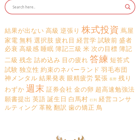
株式投資
結果が出ない
高級
逆張り
蔦屋
家電
無料
選択肢
疲れ目
経営学
試験前
盛者
必衰
高級感
睡眠
簿記三級
米
次の目標
簿記
答練
二級
残念
詰め込み
目の疲れ
短答式
試験
独立性
約束のネバーランド
羽毛布団
神メンタル
結果発表
眼精疲労
緊張
残り
長野
週末
わずか
証券会社
金の卵
超高速勉強法
願書提出
英語
誕生日
白馬村
経営コンサ
行列
ルティング
革靴
翻訳
歯の矯正
鳥