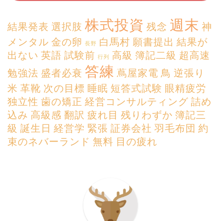
株式投資
週末
結果発表
選択肢
残念
神
メンタル
金の卵
白馬村
願書提出
結果が
長野
出ない
英語
試験前
高級
簿記二級
超高速
行列
答練
勉強法
盛者必衰
蔦屋家電
鳥
逆張り
米
革靴
次の目標
睡眠
短答式試験
眼精疲労
独立性
歯の矯正
経営コンサルティング
詰め
込み
高級感
翻訳
疲れ目
残りわずか
簿記三
級
誕生日
経営学
緊張
証券会社
羽毛布団
約
束のネバーランド
無料
目の疲れ