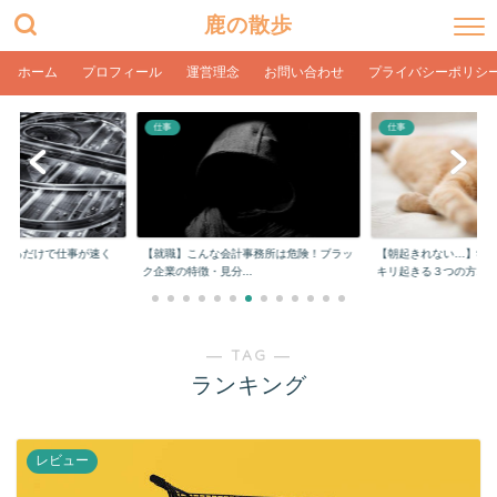
鹿の散歩
ホーム
プロフィール
運営理念
お問い合わせ
プライバシーポリシ
仕事
仕事
をするだけで仕事が速く
【就職】こんな会計事務所は危険！ブラッ
【朝起きれない…】学
ク企業の特徴・見分...
キリ起きる３つの方...
― TAG ―
ランキング
レビュー