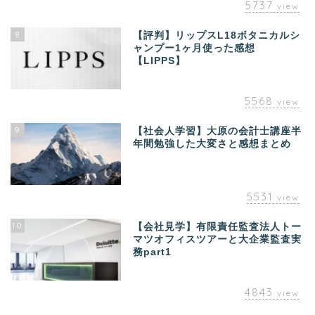
5737
view
8
【評判】リップスL18ボタニカルシ
ャンプー1ヶ月使った感想
【LIPPS】
5568
view
9
【社会人学習】大原の会計士講座半
年間勉強した大変さと感想まとめ
5531
view
10
【会社見学】有限責任監査法人トー
マツオフィスツアーと大企業監査実
務part1
4843
view