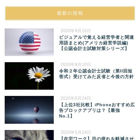
最新の投稿
2020年9月15日
ビジュアルで覚える経営学者と関連
用語まとめ(アメリカ経営学説編)
【公認会計士試験対策シリーズ】
2020年9月10日
令和２年公認会計士試験（第II回短
答式）受けてみた反省と今後の方針
2020年5月24日
【上位3社比較】iPhoneおすすめ広
告ブロックアプリは？【最強
No.1】
2020年5月24日
【在宅ワーク】目の疲れを軽減させ