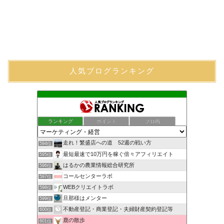
人気ブログランキング
ランキング
ポイント
ブロ画
走れ！繁盛店への道 52週の戦い方
594位
最短最速で10万円を稼ぐ倍々アフィリエイト
595位
はるかの農業情報総合研究所
596位
コールセンターラボ
597位
WEBクリエイトラボ
598位
旦那様はメンター
599位
不動産登記・商業登記・夫婦財産契約登記等
600位
鹿の散歩
601位