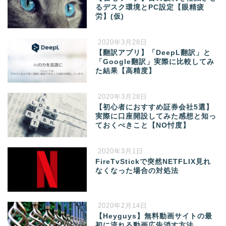
るデスク環境とPC設定【眼精疲
労】(仮)
2020年3月28日
【翻訳アプリ】「DeepL翻訳」と
「Google翻訳」実際に比較してみ
た結果【高精度】
2020年3月28日
【初心者におすすめ証券会社5選】
実際に口座開設してみた感想と知っ
ておくべきこと【NO忖度】
2020年3月1日
FireTvStickで突然NETFLIX見れ
なくなった場合の対処法
2020年2月14日
【Heyguys】無料動画サイトの最
初に流れる動画広告消す方法