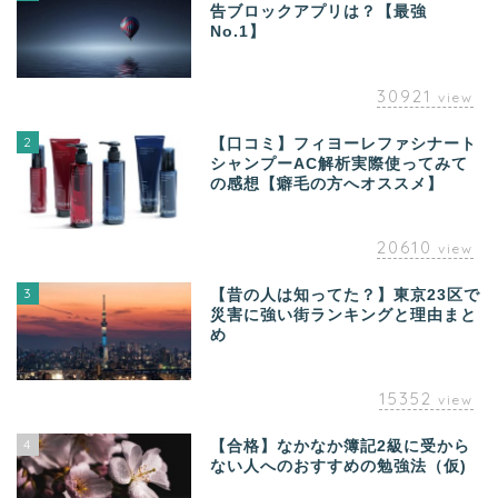
告ブロックアプリは？【最強
No.1】
30921
view
2
【口コミ】フィヨーレファシナート
シャンプーAC解析実際使ってみて
の感想【癖毛の方へオススメ】
20610
view
3
【昔の人は知ってた？】東京23区で
災害に強い街ランキングと理由まと
め
15352
view
4
【合格】なかなか簿記2級に受から
ない人へのおすすめの勉強法（仮)