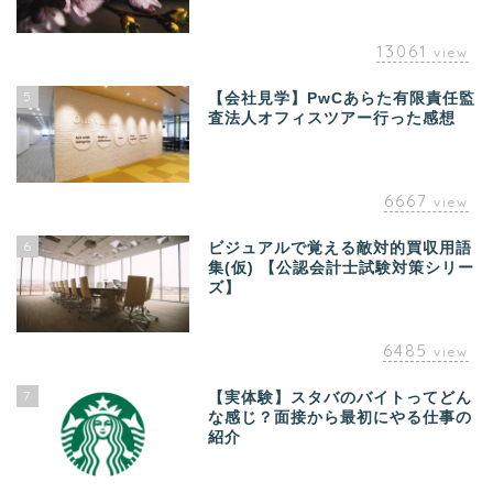
13061
view
5
【会社見学】PwCあらた有限責任監
査法人オフィスツアー行った感想
6667
view
6
ビジュアルで覚える敵対的買収用語
集(仮) 【公認会計士試験対策シリー
ズ】
6485
view
7
【実体験】スタバのバイトってどん
な感じ？面接から最初にやる仕事の
紹介