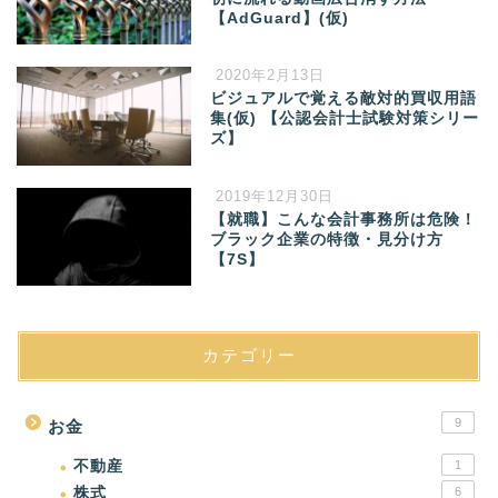
【AdGuard】(仮)
2020年2月13日
ビジュアルで覚える敵対的買収用語
集(仮) 【公認会計士試験対策シリー
ズ】
2019年12月30日
【就職】こんな会計事務所は危険！
ブラック企業の特徴・見分け方
【7S】
カテゴリー
9
お金
不動産
1
株式
6