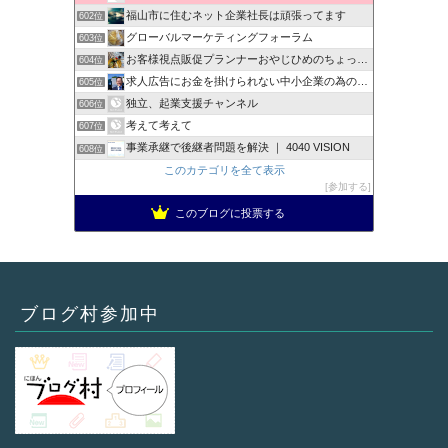
福山市に住むネット企業社長は頑張ってます
602位
グローバルマーケティングフォーラム
603位
お客様視点販促プランナーおやじひめのちょっとタメになる話
604位
求人広告にお金を掛けられない中小企業の為の【0円求人採用術】
605位
独立、起業支援チャンネル
606位
考えて考えて
607位
事業承継で後継者問題を解決 ｜ 4040 VISION
608位
このカテゴリを全て表示
参加する
このブログに投票する
ブログ村参加中