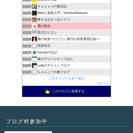
Ｋａｚｕｎの株日記
312位
Webと資格入門 - YoshinoriNakano
313位
株するおかっぱメイド
314位
鹿の散歩
315位
西川口ヒロシ
316位
俺の投資〜だいたい週刊の資産運用記録〜
317位
投資生活
318位
hamanの日記
319位
株のデイトレやってみた
320位
yullaのデイトレブログ
321位
ちゃんこーの株ブログ
322位
このカテゴリを全て表示
参加する
このブログに投票する
ブログ村参加中