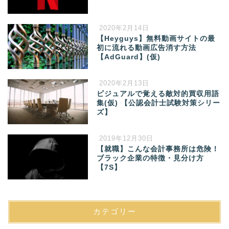
2020年2月14日
【Heyguys】無料動画サイトの最
初に流れる動画広告消す方法
【AdGuard】(仮)
2020年2月13日
ビジュアルで覚える敵対的買収用語
集(仮) 【公認会計士試験対策シリー
ズ】
2019年12月30日
【就職】こんな会計事務所は危険！
ブラック企業の特徴・見分け方
【7S】
カテゴリー