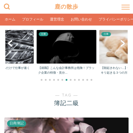
鹿の散歩
ホーム
プロフィール
運営理念
お問い合わせ
プライバシーポリシ
仕事
仕事
をするだけで仕事が速く
【就職】こんな会計事務所は危険！ブラッ
【朝起きれない…】学
ク企業の特徴・見分...
キリ起きる３つの方...
― TAG ―
簿記二級
日商簿記