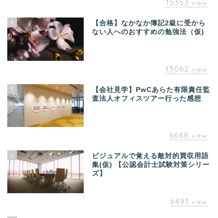
15353
view
4
【合格】なかなか簿記2級に受から
ない人へのおすすめの勉強法（仮)
13062
view
5
【会社見学】PwCあらた有限責任監
査法人オフィスツアー行った感想
6668
view
6
ビジュアルで覚える敵対的買収用語
集(仮) 【公認会計士試験対策シリー
ズ】
6491
view