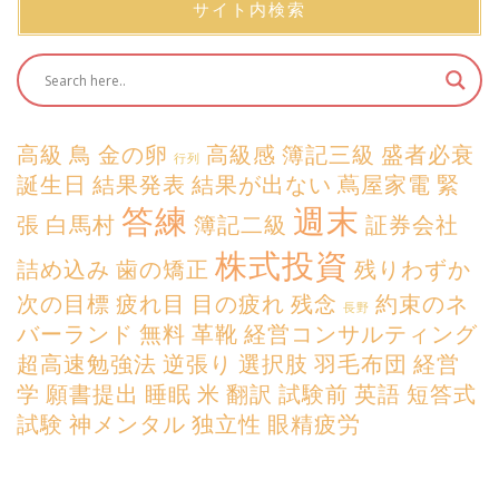
サイト内検索
高級
鳥
金の卵
高級感
簿記三級
盛者必衰
行列
誕生日
結果発表
結果が出ない
蔦屋家電
緊
答練
週末
張
白馬村
簿記二級
証券会社
株式投資
詰め込み
歯の矯正
残りわずか
次の目標
疲れ目
目の疲れ
残念
約束のネ
長野
バーランド
無料
革靴
経営コンサルティング
超高速勉強法
逆張り
選択肢
羽毛布団
経営
学
願書提出
睡眠
米
翻訳
試験前
英語
短答式
試験
神メンタル
独立性
眼精疲労