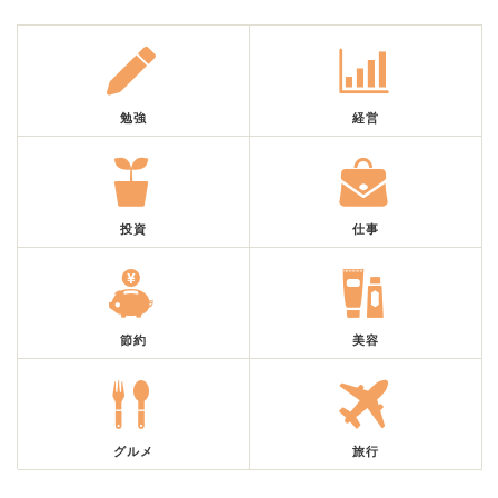
勉強
経営
投資
仕事
節約
美容
グルメ
旅行