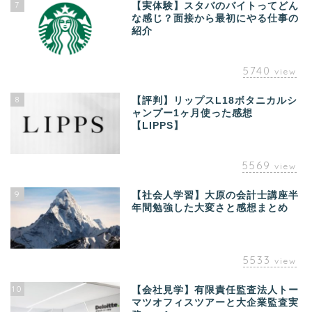
7
【実体験】スタバのバイトってどん
な感じ？面接から最初にやる仕事の
紹介
5740
view
8
【評判】リップスL18ボタニカルシ
ャンプー1ヶ月使った感想
【LIPPS】
5569
view
9
【社会人学習】大原の会計士講座半
年間勉強した大変さと感想まとめ
5533
view
10
【会社見学】有限責任監査法人トー
マツオフィスツアーと大企業監査実