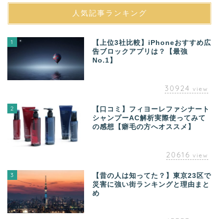
人気記事ランキング
1
【上位3社比較】iPhoneおすすめ広
告ブロックアプリは？【最強
No.1】
30924
view
2
【口コミ】フィヨーレファシナート
シャンプーAC解析実際使ってみて
の感想【癖毛の方へオススメ】
20616
view
3
【昔の人は知ってた？】東京23区で
災害に強い街ランキングと理由まと
め