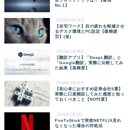
告ブロックアプリは？【最強
No.1】
2020年5月24日
【在宅ワーク】目の疲れを軽減させ
るデスク環境とPC設定【眼精疲
労】(仮)
2020年3月28日
【翻訳アプリ】「DeepL翻訳」と
「Google翻訳」実際に比較してみ
た結果【高精度】
2020年3月28日
【初心者におすすめ証券会社5選】
実際に口座開設してみた感想と知っ
ておくべきこと【NO忖度】
2020年3月1日
FireTvStickで突然NETFLIX見れ
なくなった場合の対処法