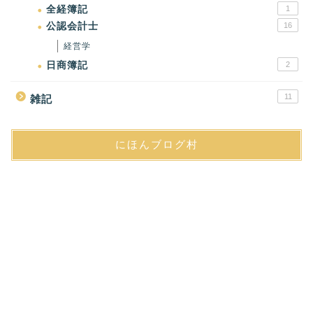
全経簿記
1
公認会計士
16
経営学
日商簿記
2
11
雑記
にほんブログ村