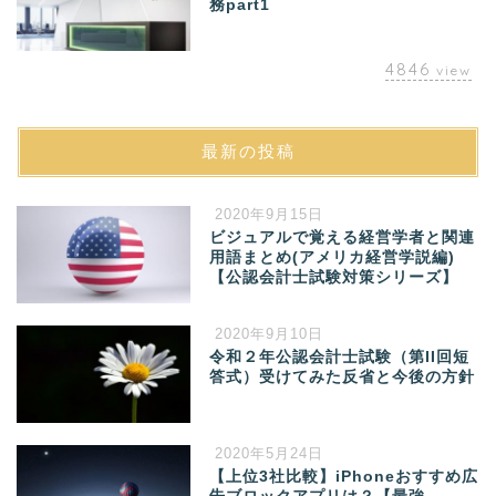
務part1
4846
view
最新の投稿
2020年9月15日
ビジュアルで覚える経営学者と関連
用語まとめ(アメリカ経営学説編)
【公認会計士試験対策シリーズ】
2020年9月10日
令和２年公認会計士試験（第II回短
答式）受けてみた反省と今後の方針
2020年5月24日
【上位3社比較】iPhoneおすすめ広