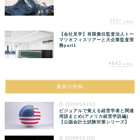
5531
view
10
【会社見学】有限責任監査法人トー
マツオフィスツアーと大企業監査実
務part1
4843
view
最新の投稿
2020年9月15日
ビジュアルで覚える経営学者と関連
用語まとめ(アメリカ経営学説編)
【公認会計士試験対策シリーズ】
2020年9月10日