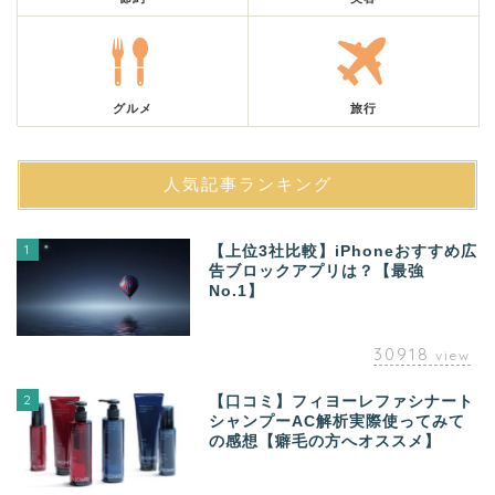
グルメ
旅行
人気記事ランキング
1
【上位3社比較】iPhoneおすすめ広
告ブロックアプリは？【最強
No.1】
30918
view
2
【口コミ】フィヨーレファシナート
シャンプーAC解析実際使ってみて
の感想【癖毛の方へオススメ】