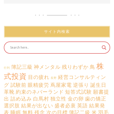
サイト内検索
株
簿記三級
神メンタル
残りわずか
鳥
行列
式投資
目の疲れ
経営コンサルティン
長野
グ
試験前
眼精疲労
蔦屋家電
逆張り
誕生日
革靴
約束のネバーランド
短答式試験
願書提
出
詰め込み
白馬村
独立性
金の卵
歯の矯正
選択肢
結果が出ない
盛者必衰
英語
結果発
表
睡眠
無料
残念
次の目標
簿記二級
米
羽毛