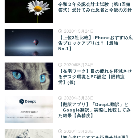
令和２年公認会計士試験（第II回短
答式）受けてみた反省と今後の方針
2020年5月24日
【上位3社比較】iPhoneおすすめ広
告ブロックアプリは？【最強
No.1】
2020年5月24日
【在宅ワーク】目の疲れを軽減させ
るデスク環境とPC設定【眼精疲
労】(仮)
2020年3月28日
【翻訳アプリ】「DeepL翻訳」と
「Google翻訳」実際に比較してみ
た結果【高精度】
2020年3月28日
【初心者におすすめ証券会社5選】