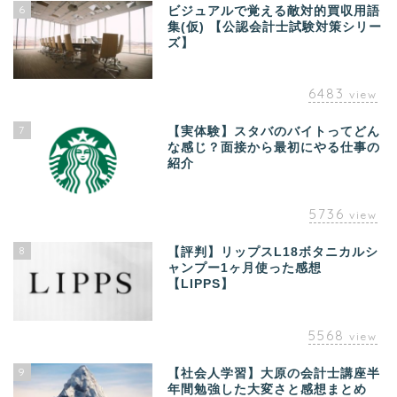
6
ビジュアルで覚える敵対的買収用語
集(仮) 【公認会計士試験対策シリー
ズ】
6483
view
7
【実体験】スタバのバイトってどん
な感じ？面接から最初にやる仕事の
紹介
5736
view
8
【評判】リップスL18ボタニカルシ
ャンプー1ヶ月使った感想
【LIPPS】
5568
view
9
【社会人学習】大原の会計士講座半
年間勉強した大変さと感想まとめ