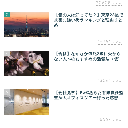
20608
view
3
【昔の人は知ってた？】東京23区で
災害に強い街ランキングと理由まと
め
15351
view
4
【合格】なかなか簿記2級に受から
ない人へのおすすめの勉強法（仮)
13061
view
5
【会社見学】PwCあらた有限責任監
査法人オフィスツアー行った感想
6667
view