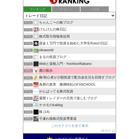
ランキング
ポイント
ブロ画
ちゃんこーの株ブログ
321位
げんげんの株日記
322位
株式取引情報発信局
323位
資金１万円で投資を始めた大学生Rutoの日記
324位
eikaworld
325位
まるの投資ブログ
326位
Webと資格入門 - YoshinoriNakano
327位
鹿の散歩
328位
株/初心者が少額投資で配当金生活を目指すブログ
329位
為替の真実 陳満咲杜のFXSCHOOL
330位
がんばってる株式投資
331位
還暦トレイダーの元気で楽しむブログ
332位
ナカモのkablog
333位
株.(14)
334位
子連れ狼株式投資専業道
335位
このカテゴリを全て表示
参加する
このブログに投票する