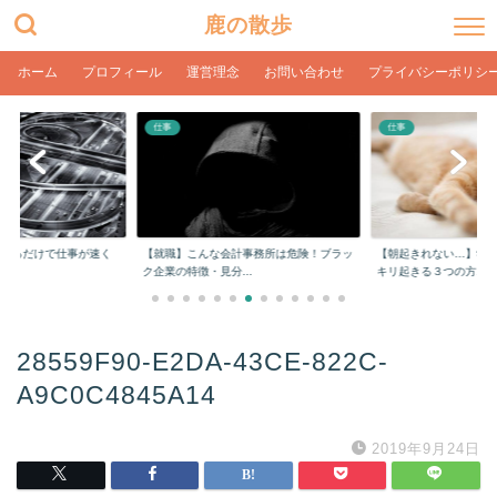
鹿の散歩
ホーム
プロフィール
運営理念
お問い合わせ
プライバシーポリシ
仕事
仕事
をするだけで仕事が速く
【就職】こんな会計事務所は危険！ブラッ
【朝起きれない…】学
ク企業の特徴・見分...
キリ起きる３つの方...
28559F90-E2DA-43CE-822C-
A9C0C4845A14
2019年9月24日