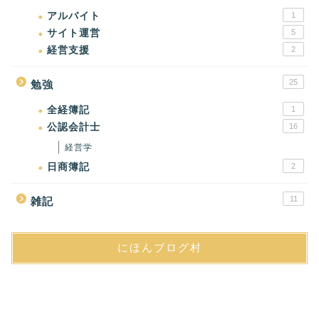
アルバイト
1
サイト運営
5
経営支援
2
25
勉強
全経簿記
1
公認会計士
16
経営学
日商簿記
2
11
雑記
にほんブログ村