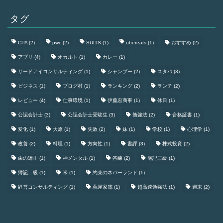
タグ
CPA
(2)
pwc
(2)
SUITS
(1)
ubereats
(1)
おすすめ
(2)
アプリ
(4)
オカルト
(1)
カレー
(1)
サードアイコンサルティング
(1)
シャンプー
(2)
スタバ
(3)
ビジネス
(1)
ブログ村
(1)
ランキング
(2)
ランチ
(2)
レビュー
(4)
仕事環境
(1)
伊藤忠商事
(1)
休日
(1)
公認会計士
(3)
公認会計士受験生
(3)
勉強法
(2)
合格証書
(1)
変化
(1)
大原
(1)
失敗
(2)
妹
(1)
学校
(1)
心理学
(1)
改善
(2)
料理
(1)
方向性
(1)
書評
(3)
株式投資
(2)
歯の矯正
(1)
神メンタル
(1)
答練
(2)
簿記三級
(1)
簿記二級
(1)
米
(1)
約束のネバーランド
(1)
経営コンサルティング
(1)
蔦屋家電
(1)
超高速勉強法
(1)
週末
(2)