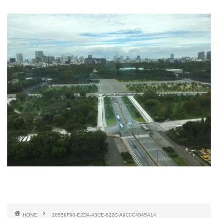
HOME
28559F90-E2DA-43CE-822C-A9C0C4845A14