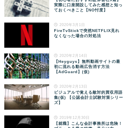
実際に口座開設してみた感想と知っ
ておくべきこと【NO忖度】
2020年3月1日
FireTvStickで突然NETFLIX見れ
なくなった場合の対処法
2020年2月14日
【Heyguys】無料動画サイトの最
初に流れる動画広告消す方法
【AdGuard】(仮)
2020年2月13日
ビジュアルで覚える敵対的買収用語
集(仮) 【公認会計士試験対策シリー
ズ】
2019年12月30日
【就職】こんな会計事務所は危険！