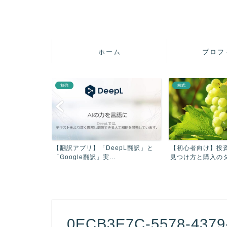
ホーム
プロフ
勉強
株式
疲れを軽減させ
【翻訳アプリ】「DeepL翻訳」と
【初心者向け】投
【...
「Google翻訳」実...
見つけ方と購入のタイ
0ECB3E7C-5578-4379