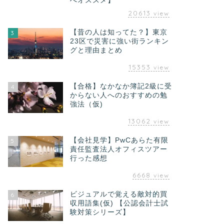
へオススメ】
20613
view
【昔の人は知ってた？】東京
3
23区で災害に強い街ランキン
グと理由まとめ
15353
view
【合格】なかなか簿記2級に受
4
からない人へのおすすめの勉
強法（仮)
13062
view
【会社見学】PwCあらた有限
5
責任監査法人オフィスツアー
行った感想
6668
view
ビジュアルで覚える敵対的買
6
収用語集(仮) 【公認会計士試
験対策シリーズ】