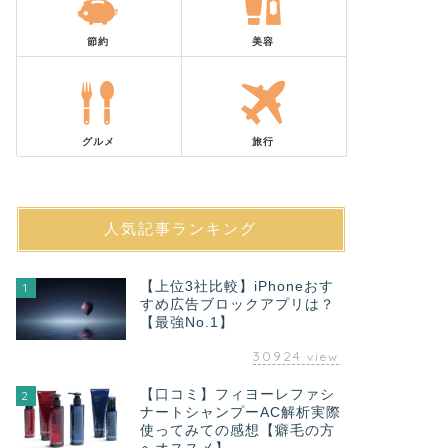
節約
美容
グルメ
旅行
人気記事ランキング
【上位3社比較】iPhoneおす
1
すめ広告ブロックアプリは？
【最強No.1】
30924
view
【口コミ】フィヨーレファシ
2
ナートシャンプーAC解析実際
使ってみての感想【癖毛の方