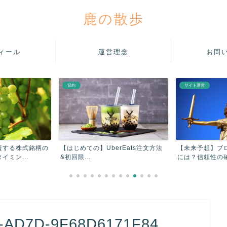
鹿の散歩
ィール
運営理念
お問
節約
サイト運営
資する株式銘柄の
【はじめての】UberEats注文方法
【未来予想】ブ
ミン...
&初回限...
には？信頼性の確
-AD7D-9F68D6171F84