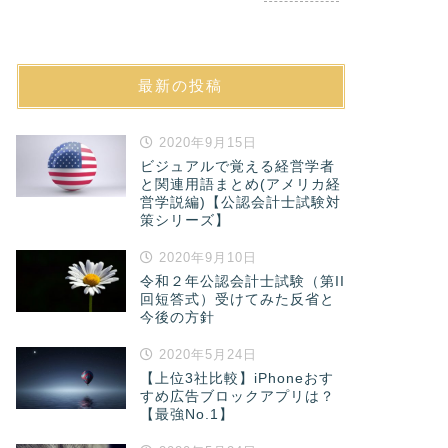
最新の投稿
2020年9月15日
ビジュアルで覚える経営学者
と関連用語まとめ(アメリカ経
営学説編)【公認会計士試験対
策シリーズ】
2020年9月10日
令和２年公認会計士試験（第II
回短答式）受けてみた反省と
今後の方針
2020年5月24日
【上位3社比較】iPhoneおす
すめ広告ブロックアプリは？
【最強No.1】