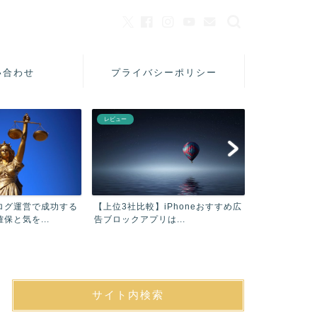
い合わせ
プライバシーポリシー
レビュー
美容
ログ運営で成功する
【上位3社比較】iPhoneおすすめ広
【口コミ】フ
保と気を...
告ブロックアプリは...
シャンプーAC
サイト内検索