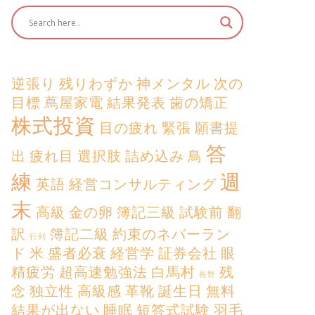
逆張り
残りわずか
神メンタル
次の
目標
蔦屋家電
結果発表
歯の矯正
株式投資
目の疲れ
緊張
願書提
答
出
疲れ目
選択肢
詰め込み
鳥
練
週
英語
経営コンサルティング
末
高級
金の卵
簿記三級
試験前
翻
訳
簿記二級
約束のネバーラン
行列
ド
米
盛者必衰
経営学
証券会社
眼
精疲労
超高速勉強法
白馬村
残
長野
念
独立性
高級感
革靴
誕生日
無料
結果が出ない
睡眠
短答式試験
羽毛