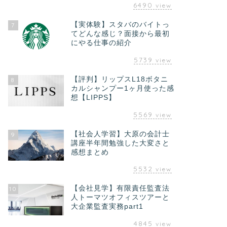
6490
view
【実体験】スタバのバイトっ
7
てどんな感じ？面接から最初
にやる仕事の紹介
5739
view
【評判】リップスL18ボタニ
8
カルシャンプー1ヶ月使った感
想【LIPPS】
5569
view
【社会人学習】大原の会計士
9
講座半年間勉強した大変さと
感想まとめ
5532
view
【会社見学】有限責任監査法
10
人トーマツオフィスツアーと
大企業監査実務part1
4845
view