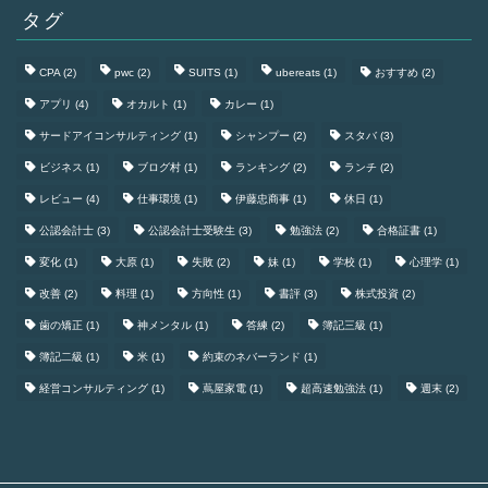
タグ
CPA
(2)
pwc
(2)
SUITS
(1)
ubereats
(1)
おすすめ
(2)
アプリ
(4)
オカルト
(1)
カレー
(1)
サードアイコンサルティング
(1)
シャンプー
(2)
スタバ
(3)
ビジネス
(1)
ブログ村
(1)
ランキング
(2)
ランチ
(2)
レビュー
(4)
仕事環境
(1)
伊藤忠商事
(1)
休日
(1)
公認会計士
(3)
公認会計士受験生
(3)
勉強法
(2)
合格証書
(1)
変化
(1)
大原
(1)
失敗
(2)
妹
(1)
学校
(1)
心理学
(1)
改善
(2)
料理
(1)
方向性
(1)
書評
(3)
株式投資
(2)
歯の矯正
(1)
神メンタル
(1)
答練
(2)
簿記三級
(1)
簿記二級
(1)
米
(1)
約束のネバーランド
(1)
経営コンサルティング
(1)
蔦屋家電
(1)
超高速勉強法
(1)
週末
(2)