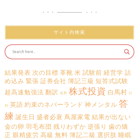
サイト内検索
結果発表
次の目標
革靴
米
試験前
経営学
詰
め込み
緊張
証券会社
簿記三級
短答式試験
株式投資
超高速勉強法
翻訳
白馬村
長野
行
答
英語
約束のネバーランド
神メンタル
列
練
誕生日
盛者必衰
蔦屋家電
結果が出ない
金の卵
羽毛布団
残りわずか
逆張り
歯の矯
正
眼精疲労
高級
無料
簿記二級
選択肢
睡眠