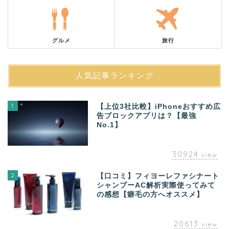
グルメ
旅行
人気記事ランキング
1
【上位3社比較】iPhoneおすすめ広
告ブロックアプリは？【最強
No.1】
30924
view
2
【口コミ】フィヨーレファシナート
シャンプーAC解析実際使ってみて
の感想【癖毛の方へオススメ】
20613
view