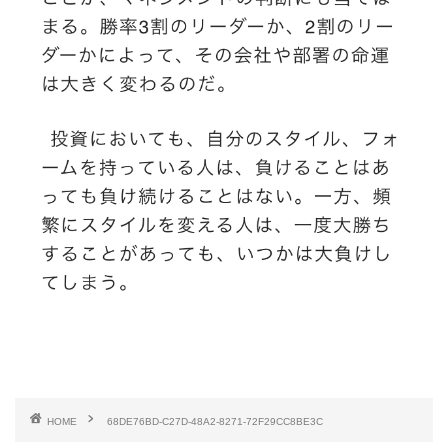
HOME
68DE76BD-C27D-48A2-8271-72F29CC8BE3C