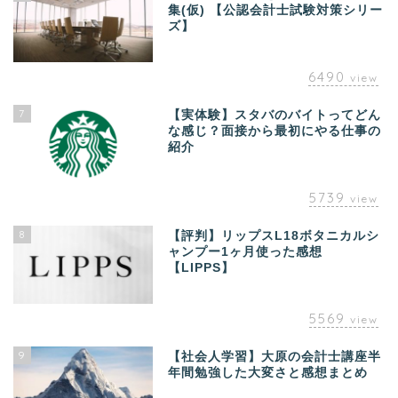
集(仮) 【公認会計士試験対策シリー
ズ】
6490
view
7
【実体験】スタバのバイトってどん
な感じ？面接から最初にやる仕事の
紹介
5739
view
8
【評判】リップスL18ボタニカルシ
ャンプー1ヶ月使った感想
【LIPPS】
5569
view
9
【社会人学習】大原の会計士講座半
年間勉強した大変さと感想まとめ