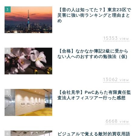
3
【昔の人は知ってた？】東京23区で
災害に強い街ランキングと理由まと
め
15353
view
4
【合格】なかなか簿記2級に受から
ない人へのおすすめの勉強法（仮)
13062
view
5
【会社見学】PwCあらた有限責任監
査法人オフィスツアー行った感想
6668
view
6
ビジュアルで覚える敵対的買収用語