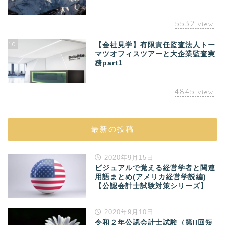
5532
view
10
【会社見学】有限責任監査法人トー
マツオフィスツアーと大企業監査実
務part1
4845
view
最新の投稿
2020年9月15日
ビジュアルで覚える経営学者と関連
用語まとめ(アメリカ経営学説編)
【公認会計士試験対策シリーズ】
2020年9月10日
令和２年公認会計士試験（第II回短