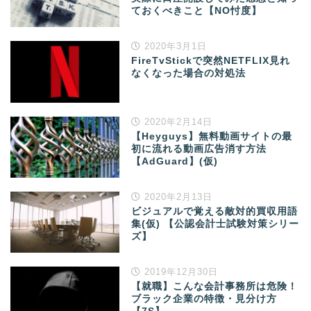
ておくべきこと【NO忖度】
2020年3月1日
FireTvStickで突然NETFLIX見れ
なくなった場合の対処法
2020年2月14日
【Heyguys】無料動画サイトの最
初に流れる動画広告消す方法
【AdGuard】(仮)
2020年2月13日
ビジュアルで覚える敵対的買収用語
集(仮) 【公認会計士試験対策シリー
ズ】
2019年12月30日
【就職】こんな会計事務所は危険！
ブラック企業の特徴・見分け方