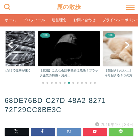
鹿の散歩
ホーム
プロフィール
運営理念
お問い合わせ
プライバシーポリシ
仕事
仕事
をするだけで仕事が速く
【就職】こんな会計事務所は危険！ブラッ
【朝起きれない…】学
ク企業の特徴・見分...
キリ起きる３つの方...
68DE76BD-C27D-48A2-8271-
72F29CC8BE3C
2019年10月28日