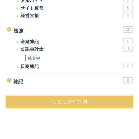
アルバイト
1
サイト運営
5
経営支援
2
25
勉強
全経簿記
1
公認会計士
16
経営学
日商簿記
2
11
雑記
にほんブログ村