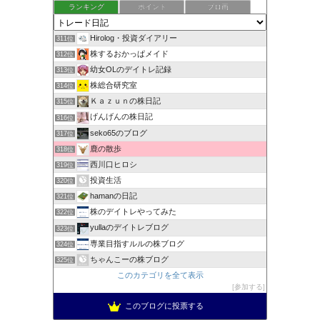
ランキング
ポイント
ブロ画
Hirolog・投資ダイアリー
311位
株するおかっぱメイド
312位
幼女OLのデイトレ記録
313位
株総合研究室
314位
Ｋａｚｕｎの株日記
315位
げんげんの株日記
316位
seko65のブログ
317位
鹿の散歩
318位
西川口ヒロシ
319位
投資生活
320位
hamanの日記
321位
株のデイトレやってみた
322位
yullaのデイトレブログ
323位
専業目指すルルの株ブログ
324位
ちゃんこーの株ブログ
325位
このカテゴリを全て表示
参加する
このブログに投票する