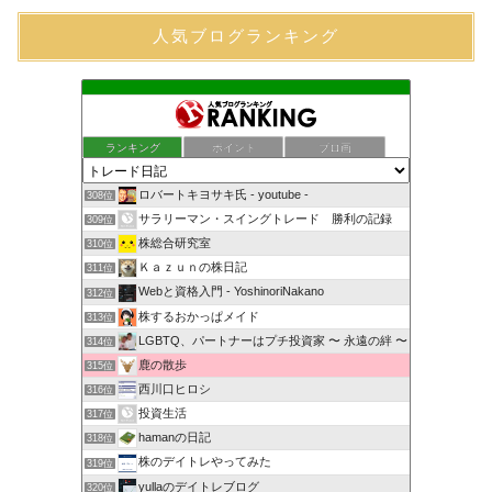
人気ブログランキング
ランキング
ポイント
ブロ画
ロバートキヨサキ氏 - youtube -
308位
サラリーマン・スイングトレード 勝利の記録
309位
株総合研究室
310位
Ｋａｚｕｎの株日記
311位
Webと資格入門 - YoshinoriNakano
312位
株するおかっぱメイド
313位
LGBTQ、パートナーはプチ投資家 〜 永遠の絆 〜
314位
鹿の散歩
315位
西川口ヒロシ
316位
投資生活
317位
hamanの日記
318位
株のデイトレやってみた
319位
yullaのデイトレブログ
320位