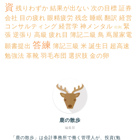
資
残りわずか
結果が出ない
次の目標
証券
会社
目の疲れ
眼精疲労
残念
睡眠
翻訳
経営
コンサルティング
経営学
神メンタル
緊
行列
張
逆張り
高級
疲れ目
簿記二級
鳥
蔦屋家電
答練
願書提出
簿記三級
米
誕生日
超高速
勉強法
革靴
羽毛布団
選択肢
金の卵
鹿の散歩
編集部
「鹿の散歩」は会計事務所で働く管理人が、投資(勉