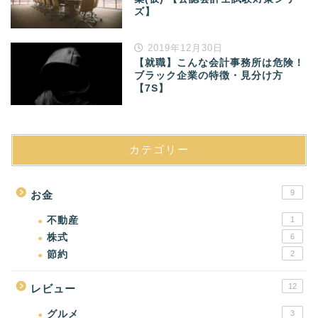
ズ】
2019年12月30日
【就職】こんな会計事務所は危険！
ブラック企業の特徴・見分け方
【7S】
カテゴリー
9
お金
不動産
1
株式
6
節約
2
12
レビュー
グルメ
3