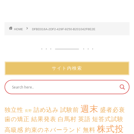
HOME
DFBD316A-2DF2-429F-9250-B201042F8E2E
サイト内検索
週末
独立性
詰め込み
試験前
盛者必衰
長野
歯の矯正
結果発表
白馬村
英語
短答式試験
株式投
高級感
約束のネバーランド
無料