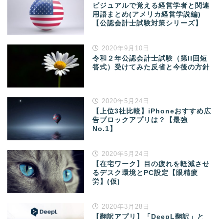
ビジュアルで覚える経営学者と関連
用語まとめ(アメリカ経営学説編)
【公認会計士試験対策シリーズ】
2020年9月10日
令和２年公認会計士試験（第II回短
答式）受けてみた反省と今後の方針
2020年5月24日
【上位3社比較】iPhoneおすすめ広
告ブロックアプリは？【最強
No.1】
2020年5月24日
【在宅ワーク】目の疲れを軽減させ
るデスク環境とPC設定【眼精疲
労】(仮)
2020年3月28日
【翻訳アプリ】「DeepL翻訳」と