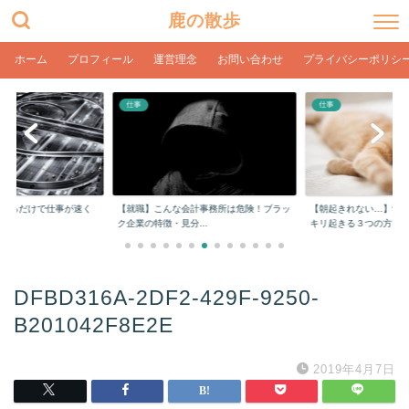
鹿の散歩
ホーム
プロフィール
運営理念
お問い合わせ
プライバシーポリシ
仕事
仕事
をするだけで仕事が速く
【就職】こんな会計事務所は危険！ブラッ
【朝起きれない…】学
ク企業の特徴・見分...
キリ起きる３つの方...
DFBD316A-2DF2-429F-9250-
B201042F8E2E
2019年4月7日