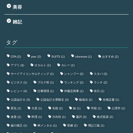
美容
雑記
タグ
CPA
(2)
pwc
(2)
SUITS
(1)
ubereats
(1)
おすすめ
(2)
アプリ
(4)
オカルト
(1)
カレー
(1)
サードアイコンサルティング
(1)
シャンプー
(2)
スタバ
(3)
ビジネス
(1)
ブログ村
(1)
ランキング
(2)
ランチ
(2)
レビュー
(4)
仕事環境
(1)
伊藤忠商事
(1)
休日
(1)
公認会計士
(3)
公認会計士受験生
(3)
勉強法
(2)
合格証書
(1)
変化
(1)
大原
(1)
失敗
(2)
妹
(1)
学校
(1)
心理学
(1)
改善
(2)
料理
(1)
方向性
(1)
書評
(3)
株式投資
(2)
歯の矯正
(1)
神メンタル
(1)
答練
(2)
簿記三級
(1)