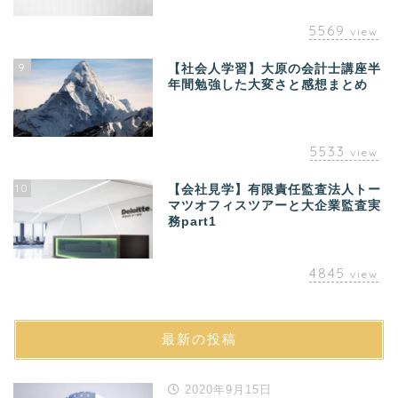
5569
view
9
【社会人学習】大原の会計士講座半
年間勉強した大変さと感想まとめ
5533
view
10
【会社見学】有限責任監査法人トー
マツオフィスツアーと大企業監査実
務part1
4845
view
最新の投稿
2020年9月15日