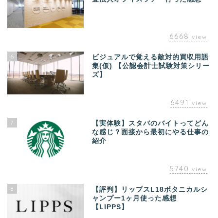
6668
view
6
ビジュアルで覚える敵対的買収用語
集(仮) 【公認会計士試験対策シリー
ズ】
6491
view
7
【実体験】スタバのバイトってどん
な感じ？面接から最初にやる仕事の
紹介
5740
view
8
【評判】リップスL18ボタニカルシ
ャンプー1ヶ月使った感想
【LIPPS】