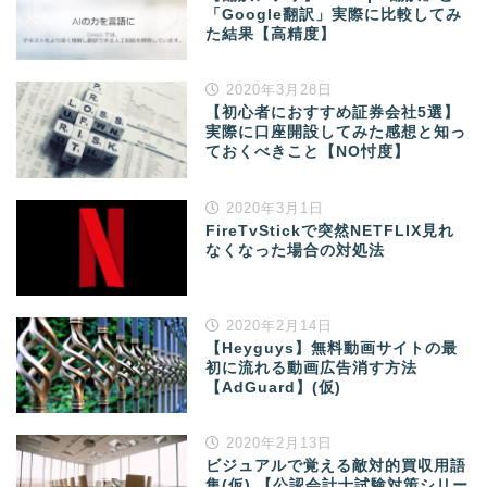
「Google翻訳」実際に比較してみ
た結果【高精度】
2020年3月28日
【初心者におすすめ証券会社5選】
実際に口座開設してみた感想と知っ
ておくべきこと【NO忖度】
2020年3月1日
FireTvStickで突然NETFLIX見れ
なくなった場合の対処法
2020年2月14日
【Heyguys】無料動画サイトの最
初に流れる動画広告消す方法
【AdGuard】(仮)
2020年2月13日
ビジュアルで覚える敵対的買収用語
集(仮) 【公認会計士試験対策シリー