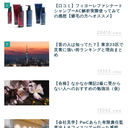
2
【口コミ】フィヨーレファシナート
シャンプーAC解析実際使ってみて
の感想【癖毛の方へオススメ】
20616
view
3
【昔の人は知ってた？】東京23区で
災害に強い街ランキングと理由まと
め
15353
view
4
【合格】なかなか簿記2級に受から
ない人へのおすすめの勉強法（仮)
13062
view
5
【会社見学】PwCあらた有限責任監
査法人オフィスツアー行った感想