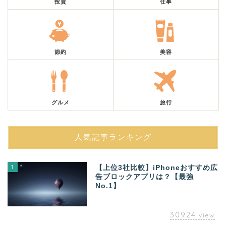
投資
仕事
節約
美容
グルメ
旅行
人気記事ランキング
1
【上位3社比較】iPhoneおすすめ広
告ブロックアプリは？【最強
No.1】
30924
view