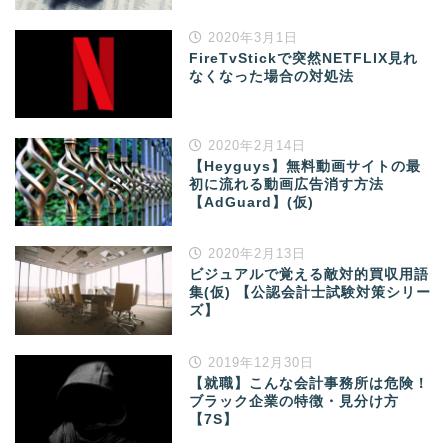
2020年3月1日
FireTvStickで突然NETFLIX見れ
なくなった場合の対処法
2020年2月14日
【Heyguys】無料動画サイトの最
初に流れる動画広告消す方法
【AdGuard】(仮)
2020年2月13日
ビジュアルで覚える敵対的買収用語
集(仮) 【公認会計士試験対策シリー
ズ】
2019年12月30日
【就職】こんな会計事務所は危険！
ブラック企業の特徴・見分け方
【7S】