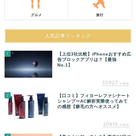
グルメ
旅行
人気記事ランキング
1
【上位3社比較】iPhoneおすすめ広
告ブロックアプリは？【最強
No.1】
30927
view
2
【口コミ】フィヨーレファシナート
シャンプーAC解析実際使ってみて
の感想【癖毛の方へオススメ】
20616
view