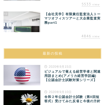
5533
view
10
【会社見学】有限責任監査法人トー
マツオフィスツアーと大企業監査実
務part1
4846
view
最新の投稿
2020年9月15日
ビジュアルで覚える経営学者と関連
用語まとめ(アメリカ経営学説編)
【公認会計士試験対策シリーズ】
2020年9月10日
令和２年公認会計士試験（第II回短
答式）受けてみた反省と今後の方針