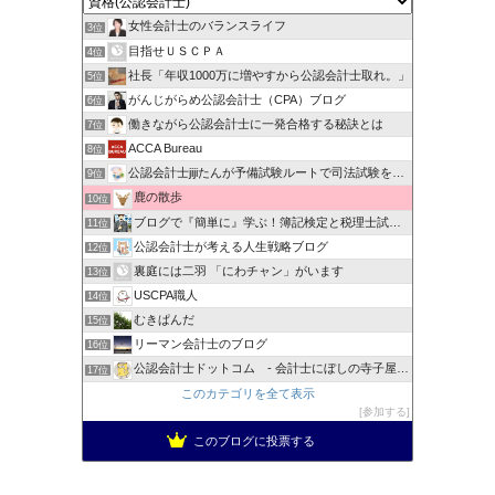
女性会計士のバランスライフ
3位
目指せＵＳＣＰＡ
4位
社長「年収1000万に増やすから公認会計士取れ。」
5位
がんじがらめ公認会計士（CPA）ブログ
6位
働きながら公認会計士に一発合格する秘訣とは
7位
ACCA Bureau
8位
公認会計士jijiたんが予備試験ルートで司法試験を目指すブ…
9位
鹿の散歩
10位
ブログで『簡単に』学ぶ！簿記検定と税理士試験＆公認会計士試験
11位
公認会計士が考える人生戦略ブログ
12位
裏庭には二羽 「にわチャン」がいます
13位
USCPA職人
14位
むきぱんだ
15位
リーマン会計士のブログ
16位
公認会計士ドットコム - 会計士にぼしの寺子屋ブログ -
17位
このカテゴリを全て表示
参加する
このブログに投票する