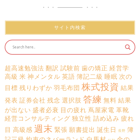
サイト内検索
超高速勉強法
翻訳
試験前
歯の矯正
経営学
高級
米
神メンタル
英語
簿記二級
睡眠
次の
株式投資
目標
残りわずか
羽毛布団
結果
答練
発表
証券会社
残念
選択肢
無料
結果
が出ない
盛者必衰
目の疲れ
蔦屋家電
革靴
経営コンサルティング
独立性
詰め込み
疲れ
週末
目
高級感
緊張
願書提出
誕生日
簿
長野
記三級
約束のネバーランド
白馬村
金の