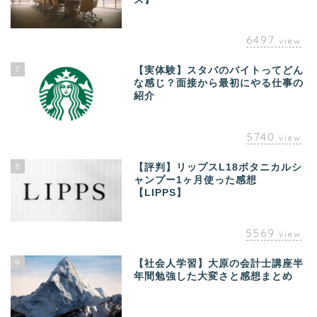
6497
view
7
【実体験】スタバのバイトってどん
な感じ？面接から最初にやる仕事の
紹介
5740
view
8
【評判】リップスL18ボタニカルシ
ャンプー1ヶ月使った感想
【LIPPS】
5569
view
9
【社会人学習】大原の会計士講座半
年間勉強した大変さと感想まとめ