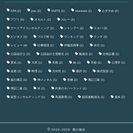
CPA
(2)
pwc
(2)
SUITS
(1)
ubereats
(1)
おすすめ
(2)
アプリ
(4)
オカルト
(1)
カレー
(1)
サードアイコンサルティング
(1)
シャンプー
(2)
スタバ
(3)
ビジネス
(1)
ブログ村
(1)
ランキング
(2)
ランチ
(2)
レビュー
(4)
仕事環境
(1)
伊藤忠商事
(1)
休日
(1)
公認会計士
(3)
公認会計士受験生
(3)
勉強法
(2)
合格証書
(1)
変化
(1)
大原
(1)
失敗
(2)
妹
(1)
学校
(1)
心理学
(1)
改善
(2)
料理
(1)
方向性
(1)
書評
(3)
株式投資
(2)
歯の矯正
(1)
神メンタル
(1)
答練
(2)
簿記三級
(1)
簿記二級
(1)
米
(1)
約束のネバーランド
(1)
経営コンサルティング
(1)
蔦屋家電
(1)
超高速勉強法
(1)
週末
(2)
2019–2026 鹿の散歩