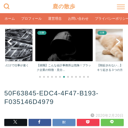
鹿の散歩
ホーム
プロフィール
運営理念
お問い合わせ
プライバシーポリシ
仕事
仕事
をするだけで仕事が速く
【就職】こんな会計事務所は危険！ブラッ
【朝起きれない…】学
ク企業の特徴・見分...
キリ起きる３つの方...
50F63845-EDC4-4F47-B193-
F035146D4979
2020年2月20日