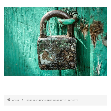
HOME
50F63845-EDC4-4F47-B193-F035146D4979