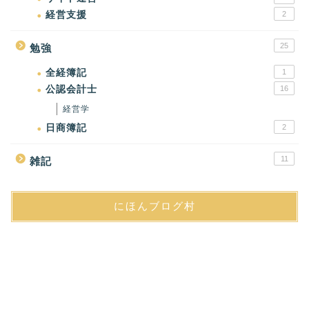
経営支援
2
25
勉強
全経簿記
1
公認会計士
16
経営学
日商簿記
2
11
雑記
にほんブログ村