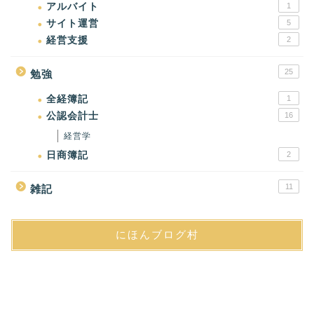
アルバイト
1
サイト運営
5
経営支援
2
25
勉強
全経簿記
1
公認会計士
16
経営学
日商簿記
2
11
雑記
にほんブログ村