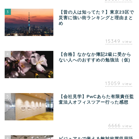
3
【昔の人は知ってた？】東京23区で
災害に強い街ランキングと理由まと
め
15349
view
4
【合格】なかなか簿記2級に受から
ない人へのおすすめの勉強法（仮)
13059
view
5
【会社見学】PwCあらた有限責任監
査法人オフィスツアー行った感想
6666
view
6
ビジュアルで覚える敵対的買収用語