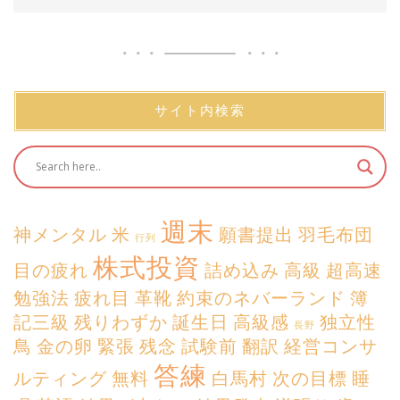
サイト内検索
週末
神メンタル
米
願書提出
羽毛布団
行列
株式投資
目の疲れ
詰め込み
高級
超高速
勉強法
疲れ目
革靴
約束のネバーランド
簿
記三級
残りわずか
誕生日
高級感
独立性
長野
鳥
金の卵
緊張
残念
試験前
翻訳
経営コンサ
答練
ルティング
無料
白馬村
次の目標
睡