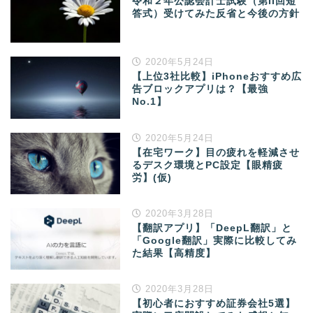
令和２年公認会計士試験（第II回短
答式）受けてみた反省と今後の方針
2020年5月24日
【上位3社比較】iPhoneおすすめ広
告ブロックアプリは？【最強
No.1】
2020年5月24日
【在宅ワーク】目の疲れを軽減させ
るデスク環境とPC設定【眼精疲
労】(仮)
2020年3月28日
【翻訳アプリ】「DeepL翻訳」と
「Google翻訳」実際に比較してみ
た結果【高精度】
2020年3月28日
【初心者におすすめ証券会社5選】