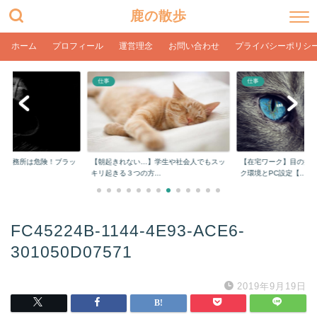
鹿の散歩
ホーム
プロフィール
運営理念
お問い合わせ
プライバシーポリシ
仕事
仕事
計事務所は危険！ブラッ
【朝起きれない…】学生や社会人でもスッ
【在宅ワーク】目の疲
..
キリ起きる３つの方...
ク環境とPC設定【...
FC45224B-1144-4E93-ACE6-
301050D07571
2019年9月19日