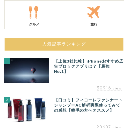
グルメ
旅行
人気記事ランキング
1
【上位3社比較】iPhoneおすすめ広
告ブロックアプリは？【最強
No.1】
30916
view
2
【口コミ】フィヨーレファシナート
シャンプーAC解析実際使ってみて
の感想【癖毛の方へオススメ】
20607
view