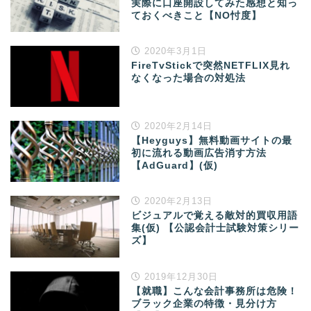
実際に口座開設してみた感想と知っ
ておくべきこと【NO忖度】
2020年3月1日
FireTvStickで突然NETFLIX見れ
なくなった場合の対処法
2020年2月14日
【Heyguys】無料動画サイトの最
初に流れる動画広告消す方法
【AdGuard】(仮)
2020年2月13日
ビジュアルで覚える敵対的買収用語
集(仮) 【公認会計士試験対策シリー
ズ】
2019年12月30日
【就職】こんな会計事務所は危険！
ブラック企業の特徴・見分け方