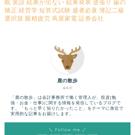
眠
英語
結果が出ない
結果発表
逆張り
歯の
矯正
経営学
短答式試験
盛者必衰
簿記二級
選択肢
眼精疲労
蔦屋家電
証券会社
鹿の散歩
編集部
「鹿の散歩」は会計事務所で働く管理人が、投資(勉
強・お金・仕事)に関する情報を発信しているブログで
す。「もっと早く知りたかったこと」をテーマに身近で
実用的な記事をお届けします。
＼ Follow me ／