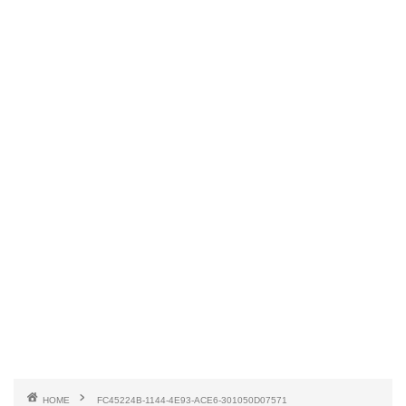
HOME
FC45224B-1144-4E93-ACE6-301050D07571