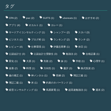
タグ
CPA
(2)
pwc
(2)
SUITS
(1)
ubereats
(1)
おすすめ
(2)
アプリ
(4)
オカルト
(1)
カレー
(1)
サードアイコンサルティング
(1)
シャンプー
(2)
スタバ
(3)
ビジネス
(1)
ブログ村
(1)
ランキング
(2)
ランチ
(2)
レビュー
(4)
仕事環境
(1)
伊藤忠商事
(1)
休日
(1)
公認会計士
(3)
公認会計士受験生
(3)
勉強法
(2)
合格証書
(1)
変化
(1)
大原
(1)
失敗
(2)
妹
(1)
学校
(1)
心理学
(1)
改善
(2)
料理
(1)
方向性
(1)
書評
(3)
株式投資
(2)
歯の矯正
(1)
神メンタル
(1)
答練
(2)
簿記三級
(1)
簿記二級
(1)
米
(1)
約束のネバーランド
(1)
経営コンサルティング
(1)
蔦屋家電
(1)
超高速勉強法
(1)
週末
(2)