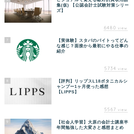
集(仮) 【公認会計士試験対策シリー
ズ】
6480
view
7
【実体験】スタバのバイトってどん
な感じ？面接から最初にやる仕事の
紹介
5734
view
8
【評判】リップスL18ボタニカルシ
ャンプー1ヶ月使った感想
【LIPPS】
5567
view
9
【社会人学習】大原の会計士講座半
年間勉強した大変さと感想まとめ