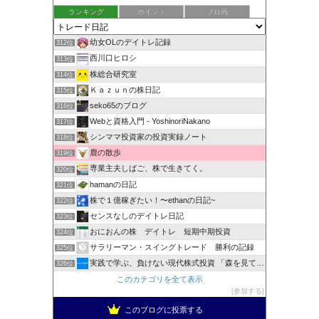
ランキング
ポイント
ブロ画
幼女OLのデイトレ記録
312位
西川口ヒロシ
313位
株総合研究室
314位
Ｋａｚｕｎの株日記
315位
seko65のブログ
316位
Webと資格入門 - YoshinoriNakano
317位
シンママ投資家の投資実録ノート
318位
鹿の散歩
319位
専業主夫しばご、株で生きてく。
320位
hamanの日記
321位
株で１億稼ぎたい！〜ethanの日記~
322位
センスなしのデイトレ日記
323位
おにおんの株 デイトレ 短期中期投資
324位
サラリーマン・スイングトレード 勝利の記録
325位
実践で学ぶ、負けない現代株式投資 「森を見て、木を見る」
326位
このカテゴリを全て表示
参加する
このブログに投票する