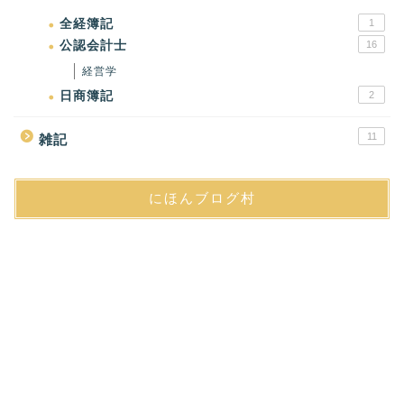
全経簿記
1
公認会計士
16
経営学
日商簿記
2
11
雑記
にほんブログ村