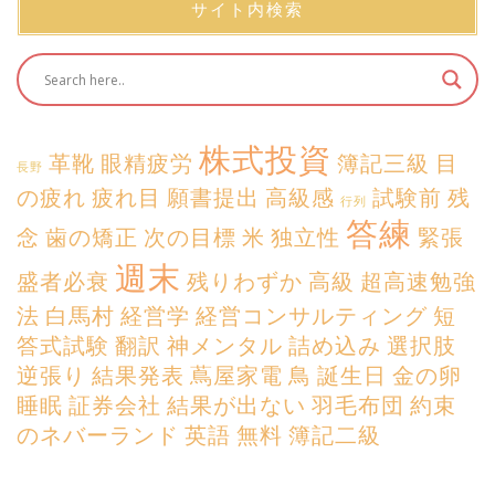
サイト内検索
株式投資
革靴
眼精疲労
簿記三級
目
長野
の疲れ
疲れ目
願書提出
高級感
試験前
残
行列
答練
念
歯の矯正
次の目標
米
独立性
緊張
週末
盛者必衰
残りわずか
高級
超高速勉強
法
白馬村
経営学
経営コンサルティング
短
答式試験
翻訳
神メンタル
詰め込み
選択肢
逆張り
結果発表
蔦屋家電
鳥
誕生日
金の卵
睡眠
証券会社
結果が出ない
羽毛布団
約束
のネバーランド
英語
無料
簿記二級