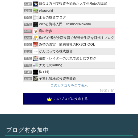
資金１万円で投資を始めた大学生Rutoの日記
324位
eikaworld
325位
まるの投資ブログ
326位
Webと資格入門 - YoshinoriNakano
327位
鹿の散歩
328位
株/初心者が少額投資で配当金生活を目指すブログ
329位
為替の真実 陳満咲杜のFXSCHOOL
330位
がんばってる株式投資
331位
還暦トレイダーの元気で楽しむブログ
332位
ナカモのkablog
333位
株.(14)
334位
子連れ狼株式投資専業道
335位
このカテゴリを全て表示
参加する
このブログに投票する
ブログ村参加中