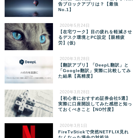
告ブロックアプリは？【最強
No.1】
2020年5月24日
【在宅ワーク】目の疲れを軽減させ
るデスク環境とPC設定【眼精疲
労】(仮)
2020年3月28日
【翻訳アプリ】「DeepL翻訳」と
「Google翻訳」実際に比較してみ
た結果【高精度】
2020年3月28日
【初心者におすすめ証券会社5選】
実際に口座開設してみた感想と知っ
ておくべきこと【NO忖度】
2020年3月1日
FireTvStickで突然NETFLIX見れ
なくなった場合の対処法