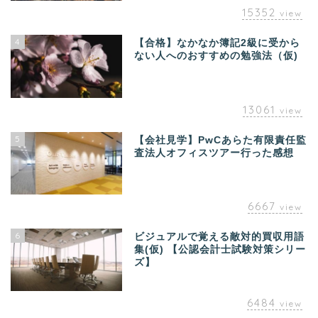
15352
view
4
【合格】なかなか簿記2級に受から
ない人へのおすすめの勉強法（仮)
13061
view
5
【会社見学】PwCあらた有限責任監
査法人オフィスツアー行った感想
6667
view
6
ビジュアルで覚える敵対的買収用語
集(仮) 【公認会計士試験対策シリー
ズ】
6484
view