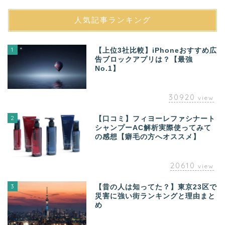
人気記事ランキング
1
【上位3社比較】iPhoneおすすめ広
告ブロックアプリは？【最強
No.1】
30920
view
2
【口コミ】フィヨーレファシナート
シャンプーAC解析実際使ってみて
の感想【癖毛の方へオススメ】
20610
view
3
【昔の人は知ってた？】東京23区で
災害に強い街ランキングと理由まと
め