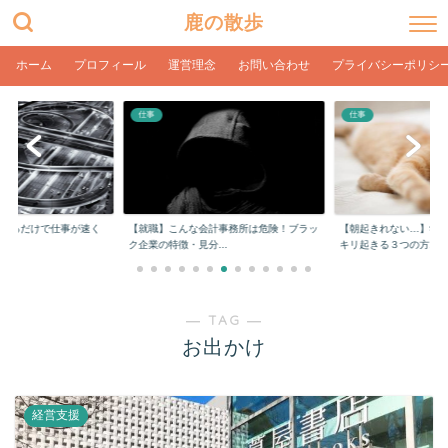
鹿の散歩
ホーム
プロフィール
運営理念
お問い合わせ
プライバシーポリシ
仕事
仕事
をするだけで仕事が速く
【就職】こんな会計事務所は危険！ブラッ
【朝起きれない…】学
ク企業の特徴・見分...
キリ起きる３つの方...
― TAG ―
お出かけ
経営支援