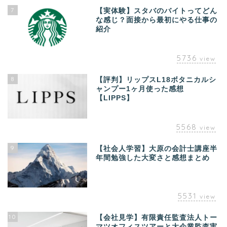
7
【実体験】スタバのバイトってどん
な感じ？面接から最初にやる仕事の
紹介
5736
view
8
【評判】リップスL18ボタニカルシ
ャンプー1ヶ月使った感想
【LIPPS】
5568
view
9
【社会人学習】大原の会計士講座半
年間勉強した大変さと感想まとめ
5531
view
10
【会社見学】有限責任監査法人トー
マツオフィスツアーと大企業監査実