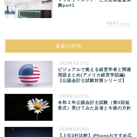
務part1
4843
view
最新の投稿
2020年9月15日
ビジュアルで覚える経営学者と関連
用語まとめ(アメリカ経営学説編)
【公認会計士試験対策シリーズ】
2020年9月10日
令和２年公認会計士試験（第II回短
答式）受けてみた反省と今後の方針
2020年5月24日
【上位3社比較】iPhoneおすすめ広