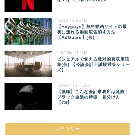
2020年2月14日
【Heyguys】無料動画サイトの最
初に流れる動画広告消す方法
【AdGuard】(仮)
2020年2月13日
ビジュアルで覚える敵対的買収用語
集(仮) 【公認会計士試験対策シリー
ズ】
2019年12月30日
【就職】こんな会計事務所は危険！
ブラック企業の特徴・見分け方
【7S】
カテゴリー